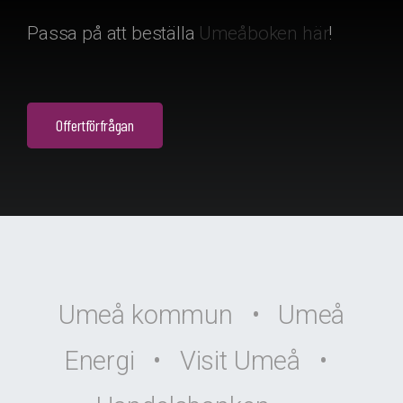
Passa på att beställa
Umeåboken här
!
Offertförfrågan
Umeå kommun • Umeå
Energi • Visit Umeå •