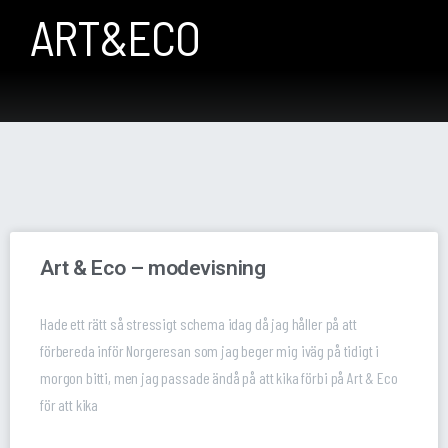
ART&ECO
Art & Eco – modevisning
Hade ett rätt så stressigt schema idag då jag håller på att
förbereda inför Norgeresan som jag beger mig iväg på tidigt i
morgon bitti, men jag passade ändå på att kika förbi på Art & Eco
för att kika