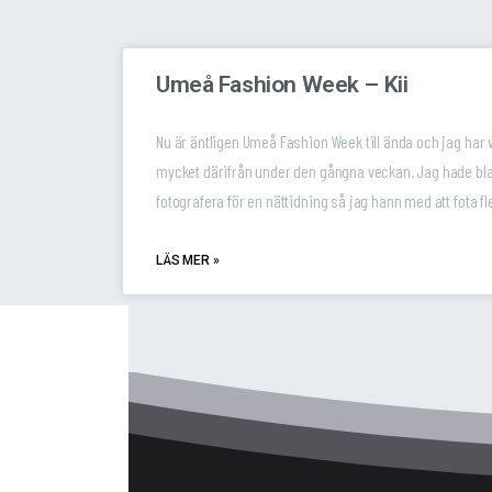
Umeå Fashion Week – Kii
Nu är äntligen Umeå Fashion Week till ända och jag har v
mycket därifrån under den gångna veckan. Jag hade bla
fotografera för en nättidning så jag hann med att fota fl
LÄS MER »