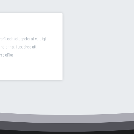
arit och fotograferat väldigt
nd annat i uppdrag att
era olika