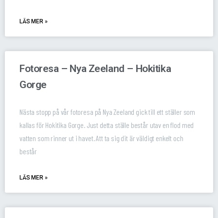
LÄS MER »
Fotoresa – Nya Zeeland – Hokitika
Gorge
Nästa stopp på vår fotoresa på Nya Zeeland gick till ett ställer som
kallas för Hokitika Gorge. Just detta ställe består utav en flod med
vatten som rinner ut i havet. Att ta sig dit är väldigt enkelt och
består
LÄS MER »