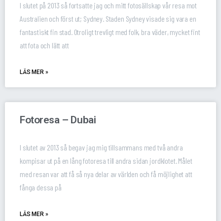
I slutet på 2013 så fortsatte jag och mitt fotosällskap vår resa mot
Australien och först ut; Sydney. Staden Sydney visade sig vara en
fantastiskt fin stad. Otroligt trevligt med folk, bra väder, mycket fint
att fota och lätt att
LÄS MER »
Fotoresa – Dubai
I slutet av 2013 så begav jag mig tillsammans med två andra
kompisar ut på en lång fotoresa till andra sidan jordklotet. Målet
med resan var att få så nya delar av världen och få möjlighet att
fånga dessa på
LÄS MER »