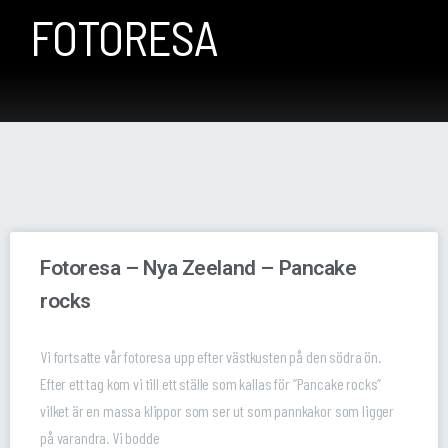
FOTORESA
Fotoresa – Nya Zeeland – Pancake
rocks
Vi fortsatte vår fotoresa upp efter västkusten på den södra ön.
Efter ett tag kom vi till ett ställe som kallas för ”Pancake rocks”
vilket är en massa klippor som ser ut som pannkakor som ligger
på varandra. Vi bodde