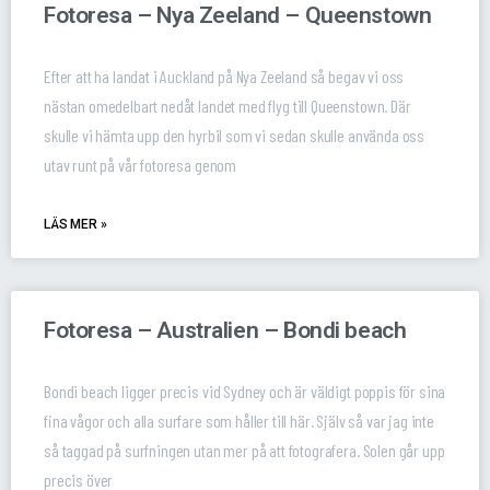
Fotoresa – Nya Zeeland – Queenstown
Efter att ha landat i Auckland på Nya Zeeland så begav vi oss
nästan omedelbart nedåt landet med flyg till Queenstown. Där
skulle vi hämta upp den hyrbil som vi sedan skulle använda oss
utav runt på vår fotoresa genom
LÄS MER »
Fotoresa – Australien – Bondi beach
Bondi beach ligger precis vid Sydney och är väldigt poppis för sina
fina vågor och alla surfare som håller till här. Själv så var jag inte
så taggad på surfningen utan mer på att fotografera. Solen går upp
precis över