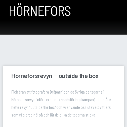
HÖRNEFORS
Hörneforsrevyn – outside the box
Fick äran att fotografera Dräparn’ och de övriga deltagarna i
Hörneforsrevyn inför deras marknadsföringskampanj. Detta året
hette revyn ”Outside the box” och vi använde oss utav ett vitt ark
som vi gjorde hål på och lät de olika deltagarna sticka