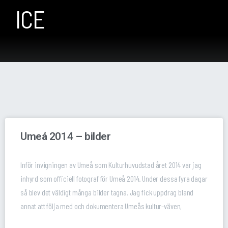
ICE
Umeå 2014 – bilder
Inför invigningen av Umeå som Kulturhuvudstad året 2014 var jag
inhyrd som officiell fotograf för Umeå 2014. Under dessa fyra dagar
så blev det väldigt många bilder tagna. Jag fick uppdrag bland
annat att följa med och dokumentera Umeås kultur-väven,