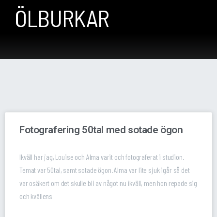
ÖLBURKAR
Fotografering 50tal med sotade ögon
Ikväll har jag, Louise och Alma varit och fotograferat i studion.
Temat var 50tal, samt sotade ögon. Alma var lite sjuk igår så det
var osäkert om det skulle bli av något nu ikväll, men hon repade sig
och kvällens