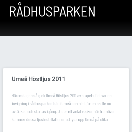
RÅDHUSPARKEN
Umeå Höstljus 2011
Häromdagen så gick Umeå Höstljus 2011 av stapeln. Det var en
invigning i rådhusparken här i Umeå och höstljusen skulle nu
avtäckas och startas igång. Under ett antal veckor här framöver
kommer dessa ljusinstallationer att lysa upp Umeå på olika