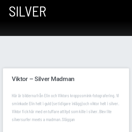
SILVER
Viktor – Silver Madman
Här är bilderna från Elin och Viktors kroppssmink-fotografering. Vi
sminkade Elin helt i guld (se tidigare inlägg) och viktor helt i silver.
Viktor fick här med en tuffare attityd som kille i silver. Blev lite
silversurfer meets a madman. Släggan