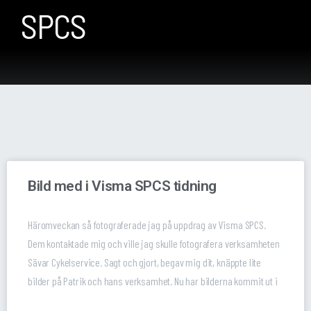
SPCS
Bild med i Visma SPCS tidning
Häromveckan så fotograferade jag på uppdrag av Visma SPCS.
Dem kontaktade mig och ville jag skulle fotografera verksamheten
Sävar Cykelservice. Sagt och gjort, begav mig dit, knäppte lite
bilder på Patrik och hans verksamhet. Nu har bilderna kommit ut i