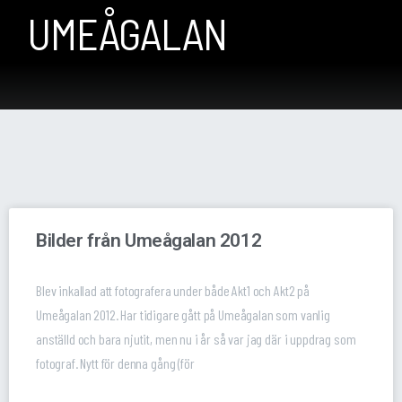
UMEÅGALAN
Bilder från Umeågalan 2012
Blev inkallad att fotografera under både Akt1 och Akt2 på
Umeågalan 2012. Har tidigare gått på Umeågalan som vanlig
anställd och bara njutit, men nu i år så var jag där i uppdrag som
fotograf. Nytt för denna gång (för