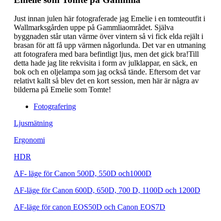
Just innan julen här fotograferade jag Emelie i en tomteoutfit i
Wallmarksgården uppe på Gammliaområdet. Själva
byggnaden står utan värme över vintern så vi fick elda rejält i
brasan för att få upp värmen någorlunda. Det var en utmaning
att fotografera med bara befintligt ljus, men det gick bra!Till
detta hade jag lite rekvisita i form av julklappar, en säck, en
bok och en oljelampa som jag också tände. Eftersom det var
relativt kallt så blev det en kort session, men här är några av
bilderna på Emelie som Tomte!
Fotografering
Ljusmätning
Ergonomi
HDR
AF- läge för Canon 500D, 550D och1000D
AF-läge för Canon 600D, 650D, 700 D, 1100D och 1200D
AF-läge för canon EOS50D och Canon EOS7D