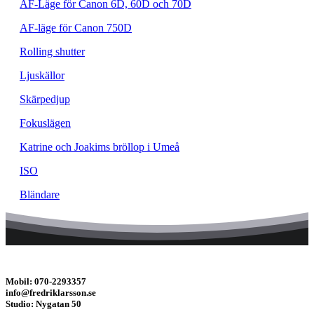
AF-Läge för Canon 6D, 60D och 70D
AF-läge för Canon 750D
Rolling shutter
Ljuskällor
Skärpedjup
Fokuslägen
Katrine och Joakims bröllop i Umeå
ISO
Bländare
Mobil: 070-2293357
info@fredriklarsson.se
Studio: Nygatan 50