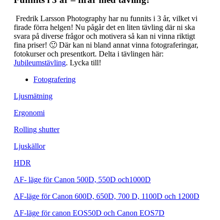
Fredrik Larsson Photography har nu funnits i 3 år, vilket vi
firade förra helgen! Nu pågår det en liten tävling där ni ska
svara på diverse frågor och motivera så kan ni vinna riktigt
fina priser! 🙂 Där kan ni bland annat vinna fotograferingar,
fotokurser och presentkort. Delta i tävlingen här:
Jubileumstävling
. Lycka till!
Fotografering
Ljusmätning
Ergonomi
Rolling shutter
Ljuskällor
HDR
AF- läge för Canon 500D, 550D och1000D
AF-läge för Canon 600D, 650D, 700 D, 1100D och 1200D
AF-läge för canon EOS50D och Canon EOS7D