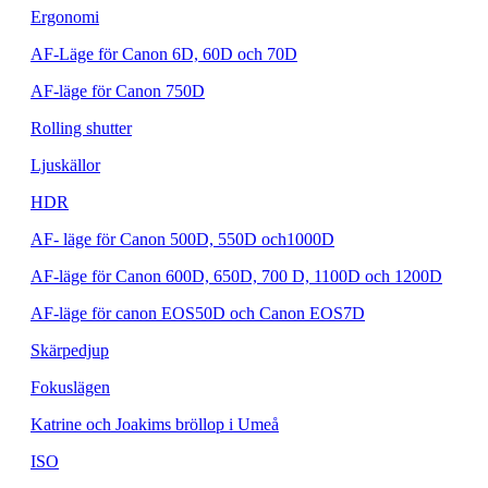
Ergonomi
AF-Läge för Canon 6D, 60D och 70D
AF-läge för Canon 750D
Rolling shutter
Ljuskällor
HDR
AF- läge för Canon 500D, 550D och1000D
AF-läge för Canon 600D, 650D, 700 D, 1100D och 1200D
AF-läge för canon EOS50D och Canon EOS7D
Skärpedjup
Fokuslägen
Katrine och Joakims bröllop i Umeå
ISO