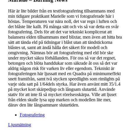
Här är lite bilder från en testfotografering tillsammans med
min tidigare praktikant Marielle som vi fotograferade här i
höstas. Temperaturen var nära noll, det var regn i luften och
det blåste lite kallt. På många sätt och vis så var detta en svår
fotografering. Dels för att det var tekniskt komplicerat att
balansera elden tillsammans med blixtar, men även att hitta bra
sätt att tända eld på tidningar i blåst utan att tändstickorna
blåstes ut, samt att ändå hålla det säkert för modell och
omgivning. Nämnas bör att fotografering med eld bör ske
under mycket säkra förhållanden. För oss så var det regnet,
betongen och blöta handdukar som säkrade åt oss så det var
aldrig någon risk för varken liv eller egendom. Tekniskt är
fotograferingen här ljussatt med en Quadra på minimumeffekt
snett framifrån, samt två stycken speedlights som rimlights på
varje sida satt på 1/64dels styrka. Har även använt mitt 35/1.4
på mycket kort skärpedjup och långsam slutartid. Använde
stativ för att inte få så mycket rörelseoskärpa. Ville att ljuset
från elden skulle lysa upp marken och modellen lite mer,
därav den lite långsammare slutartiden.
Fotografering
Ljusmätning