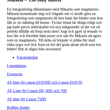
En fotografering tillsammans med Mikaela som magdansös.
Mikaela kontaktade mig och frågade om vi skulle göra en
fotografering som magdansös då hon hade lite kläder som hon
fått av en släkting till henne. Tyckte temat lät riktigt roligt och
jag hade precis införskaffat två nya bakgrunder så det var ett
perfekt tillfälle att börja testa dem! Sagt och gjort så testade vi
loss lite och försökte hitta poser och sätt för Mikaela att agera
som en magdansös. Till detta så började vi jobba lite med
olika tyger och fick fram en hel del goda skratt såväl som bra
bilder! Här är några från sessionen!
Fotografering
Ljusmätning
Ergonomi
AF-läge för canon EOS50D och Canon EOS7D
AF-Läge för Canon 6D, 60D och 70D
AF-läge för Canon 750D
Rolling shutter