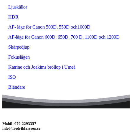
Ljuskällor
HDR
AF- läge för Canon 500D, 550D och1000D
AF-läge för Canon 600D, 650D, 700 D, 1100D och 1200D
Skärpedjup
Fokuslägen
Katrine och Joakims bröllop i Umeå
ISO
Bländare
Mobil: 070-2293357
info@fredriklarsson.se