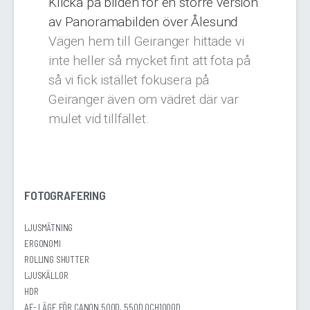
Klicka på bilden för en större version
av Panoramabilden över Ålesund
Vägen hem till Geiranger hittade vi
inte heller så mycket fint att fota på
så vi fick istället fokusera på
Geiranger även om vädret där var
mulet vid tillfället.
FOTOGRAFERING
LJUSMÄTNING
ERGONOMI
ROLLING SHUTTER
LJUSKÄLLOR
HDR
AF- LÄGE FÖR CANON 500D, 550D OCH1000D