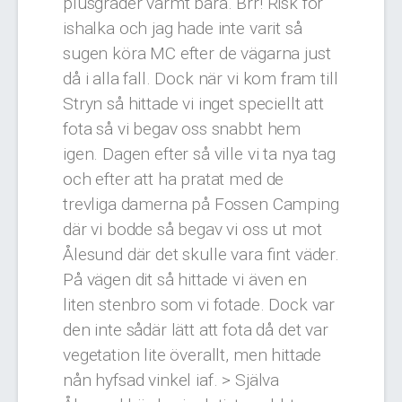
plusgrader varmt bara. Brr! Risk för
ishalka och jag hade inte varit så
sugen köra MC efter de vägarna just
då i alla fall. Dock när vi kom fram till
Stryn så hittade vi inget speciellt att
fota så vi begav oss snabbt hem
igen. Dagen efter så ville vi ta nya tag
och efter att ha pratat med de
trevliga damerna på Fossen Camping
där vi bodde så begav vi oss ut mot
Ålesund där det skulle vara fint väder.
På vägen dit så hittade vi även en
liten stenbro som vi fotade. Dock var
den inte sådär lätt att fota då det var
vegetation lite överallt, men hittade
nån hyfsad vinkel iaf. >
Själva