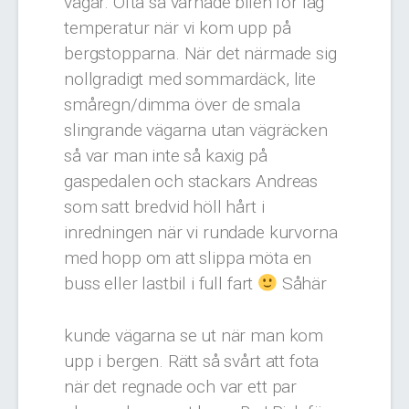
vägar. Ofta så varnade bilen för låg
temperatur när vi kom upp på
bergstopparna. När det närmade sig
nollgradigt med sommardäck, lite
småregn/dimma över de smala
slingrande vägarna utan vägräcken
så var man inte så kaxig på
gaspedalen och stackars Andreas
som satt bredvid höll hårt i
inredningen när vi rundade kurvorna
med hopp om att slippa möta en
buss eller lastbil i full fart
Såhär
kunde vägarna se ut när man kom
upp i bergen. Rätt så svårt att fota
när det regnade och var ett par