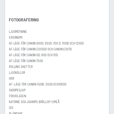
FOTOGRAFERING
LJUSMÄTNING
ERGONOMI
AF-LÄGE FÖR CANON 600D, 650D, 700 D, 1100D OCH 1200D
AF-LÄGE FÖR CANON EOS50D OCH CANON EOS7D
AF-LÄGE FÖR CANON 6D, 60D OCH 70D
AF-LÄGE FÖR CANON 750D
ROLLING SHUTTER
LJUSKÄLLOR
HDR
AF- LÄGE FÖR CANON 500D, 550D OCH1000D
SKÄRPEDJUP
FOKUSLÄGEN
KATRINE OCH JOAKIMS BRÖLLOP I UMEÅ
ISO
BLÄNDARE