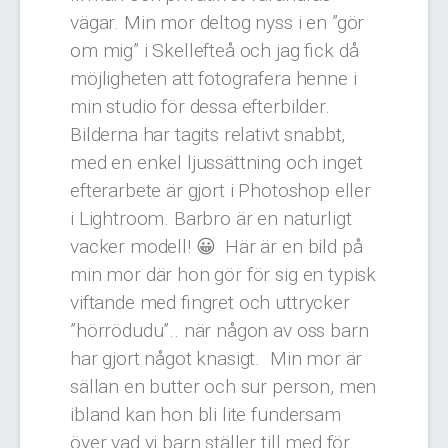
vägar. Min mor deltog nyss i en ”gör
om mig” i Skellefteå och jag fick då
möjligheten att fotografera henne i
min studio för dessa efterbilder.
Bilderna har tagits relativt snabbt,
med en enkel ljussättning och inget
efterarbete är gjort i Photoshop eller
i Lightroom. Barbro är en naturligt
vacker modell! 😀
Här är en bild på
min mor där hon gör för sig en typisk
viftande med fingret och uttrycker
”hörrödudu”.. när någon av oss barn
har gjort något knasigt.
Min mor är
sällan en butter och sur person, men
ibland kan hon bli lite fundersam
över vad vi barn ställer till med för