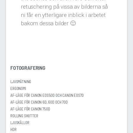
retuschering på vissa av bilderna så
ni får en ytterligare inblick i arbetet
bakom dessa bilder 🙂
FOTOGRAFERING
LJUSMÄTNING
ERGONOMI
AF-LÄGE FÖR CANON EOS50D OCH CANON EOS7D
AF-LÄGE FÖR CANON 6D, 60D OCH 70D
AF-LÄGE FÖR CANON 750D
ROLLING SHUTTER
LJUSKÄLLOR
HDR