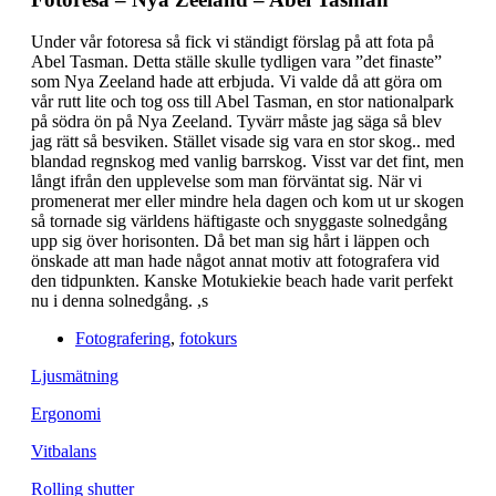
Under vår fotoresa så fick vi ständigt förslag på att fota på
Abel Tasman. Detta ställe skulle tydligen vara ”det finaste”
som Nya Zeeland hade att erbjuda. Vi valde då att göra om
vår rutt lite och tog oss till Abel Tasman, en stor nationalpark
på södra ön på Nya Zeeland. Tyvärr måste jag säga så blev
jag rätt så besviken. Stället visade sig vara en stor skog.. med
blandad regnskog med vanlig barrskog. Visst var det fint, men
långt ifrån den upplevelse som man förväntat sig. När vi
promenerat mer eller mindre hela dagen och kom ut ur skogen
så tornade sig världens häftigaste och snyggaste solnedgång
upp sig över horisonten. Då bet man sig hårt i läppen och
önskade att man hade något annat motiv att fotografera vid
den tidpunkten. Kanske Motukiekie beach hade varit perfekt
nu i denna solnedgång.
,s
Fotografering
,
fotokurs
Ljusmätning
Ergonomi
Vitbalans
Rolling shutter