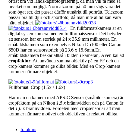
oftast bra vid landskapsfotografering, då man vill få med så
mycket som möjligt. Normalzoom på 50 mm sägs vara det
som ögat ser, det passar därför utmärkt till porträtt. Telezoom
passar bra till djur och sportfoto, då man inte alltid kan vara
nära objektet.
En fullformatskamera är en
digital systemkamera med en fullformatssensor. Det betyder
att sensorn har en storlek på 24 x 35,9 mm millimeter. En
småbildskamera som exempelvis Nikon D5100 eller Canon
650D har en sensorstorlek på 23.6 x 15.6mm.En
småbildskamera beskär alltså i bilden i kameran, Även kallad
cropfaktor
. Att använda samma objektiv på en FF och en
crop-kamera kommer ge olika bilder. Med en Crop-kamera
kommer närmare objektet.
Fullformat Crop (1.5x / 1.6x)
Har man en kamera med APS-C Sensor (småbildskamera) är
cropfaktorn på en Nikon
1,5 x
brännvidden och på Canon är
det
1,6
x brännvidden. Fördelen med cropsensor är att man
kommer närmare motivet och objektiven är relativt billiga.
fotokurs