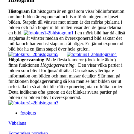
Histogram
Ett histogram är en graf som visar bildinformation
om hur bilden är exponerad och isar fördelningen av ljuset i
bilden. Stapeln till vänster mot mitten är det mörka pixlarna i
bilden och från höger in till mitten visar den de ljusa delarna i
en bild.
I en mörk bild har då alltså
staplarna åt vänster medan en överexponerad bild saknar det
mörka och har endast staplarna åt höger. En jämnt exponerad
bild bör ha en jämn stapel över hela grafen.
Högdagervarning
På de flesta kameror (dock inte äldre)
finns funktionen
Högdagervarning
. Den visar vilka partier i
bilden som blivit för ljusa/utfrätta. Där saknas ytterligare
information om bilden och man missar detaljer. Slår man på
funktionen högdagervarning så kan man se hur bilden ser ut
och ställa in så att det blir rätt exponering utan utfrätta partier.
Detta indikeras ofta genom att det blinkar svarta partier på
bilden där bilden blivit överexponerad.
fotokurs
Vitbalans
Fotografera norrsken